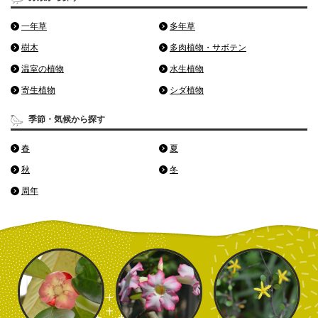
一年草
多年草
樹木
多肉植物・サボテン
温室の植物
水生植物
寄生植物
シダ植物
季節・気候から探す
春
夏
秋
冬
周年