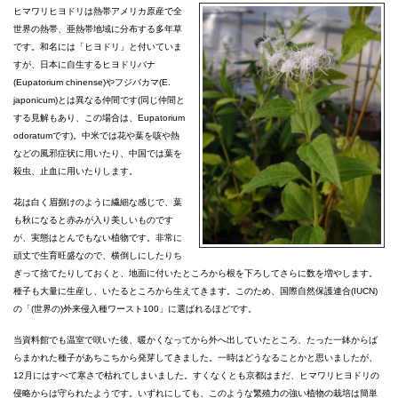
ヒマワリヒヨドリは熱帯アメリカ原産で全
世界の熱帯、亜熱帯地域に分布する多年草
です。和名には「ヒヨドリ」と付いていま
すが、日本に自生するヒヨドリバナ
(Eupatorium chinense)やフジバカマ(E.
japonicum)とは異なる仲間です(同じ仲間と
する見解もあり、この場合は、Eupatorium
odoratumです)。中米では花や葉を咳や熱
などの風邪症状に用いたり、中国では葉を
殺虫、止血に用いたりします。
花は白く眉捌けのように繊細な感じで、葉
も秋になると赤みが入り美しいものです
が、実態はとんでもない植物です。非常に
頑丈で生育旺盛なので、横倒しにしたりち
ぎって捨てたりしておくと、地面に付いたところから根を下ろしてさらに数を増やします。
種子も大量に生産し、いたるところから生えてきます。このため、国際自然保護連合(IUCN)
の「(世界の)外来侵入種ワースト100」に選ばれるほどです。
当資料館でも温室で咲いた後、暖かくなってから外へ出していたところ、たった一鉢からば
らまかれた種子があちこちから発芽してきました。一時はどうなることかと思いましたが、
12月にはすべて寒さで枯れてしまいました。すくなくとも京都はまだ、ヒマワリヒヨドリの
侵略からは守られたようです。いずれにしても、このような繁殖力の強い植物の栽培は簡単