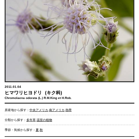
2011.01.04
ヒマワリヒヨドリ
(キク科)
Chromolaena odorata (L.) R.M.King et H.Rob.
原産地から探す：
中央アメリカ
,
南アメリカ
,
熱帯
分類から探す：
多年草
,
温室の植物
季節・気候から探す：
夏
,
秋