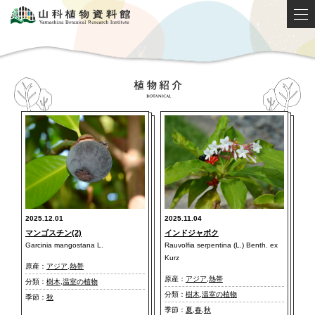
2025.12.01
2025.11.04
マンゴスチン(2)
インドジャボク
Garcinia mangostana L.
Rauvolfia serpentina (L.) Benth. ex
Kurz
原産：
アジア
,
熱帯
原産：
アジア
,
熱帯
分類：
樹木
,
温室の植物
分類：
樹木
,
温室の植物
季節：
秋
季節：
夏
,
春
,
秋