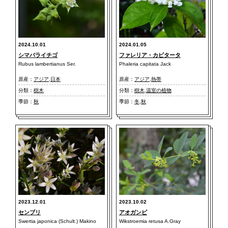
2024.10.01
2024.01.05
シマバライチゴ
ファレリア・カピタータ
Rubus lambertianus Ser.
Phaleria capitata Jack
原産：
アジア
,
日本
原産：
アジア
,
熱帯
分類：
樹木
分類：
樹木
,
温室の植物
季節：
秋
季節：
冬
,
秋
2023.12.01
2023.10.02
センブリ
アオガンピ
Swertia japonica (Schult.) Makino
Wikstroemia retusa A.Gray