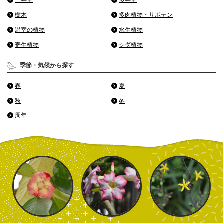
樹木
多肉植物・サボテン
温室の植物
水生植物
寄生植物
シダ植物
季節・気候から探す
春
夏
秋
冬
周年