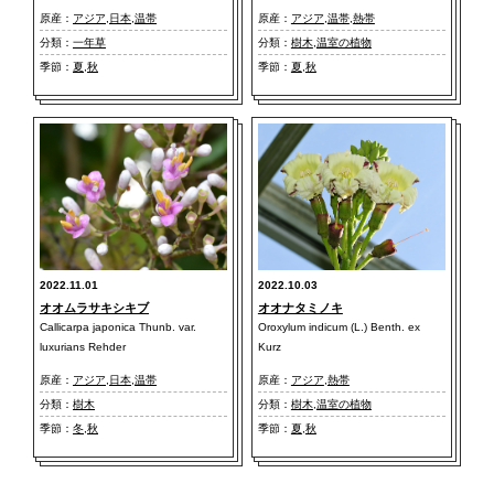
原産：
アジア
,
日本
,
温帯
原産：
アジア
,
温帯
,
熱帯
分類：
一年草
分類：
樹木
,
温室の植物
季節：
夏
,
秋
季節：
夏
,
秋
2022.11.01
2022.10.03
オオムラサキシキブ
オオナタミノキ
Callicarpa japonica Thunb. var.
Oroxylum indicum (L.) Benth. ex
luxurians Rehder
Kurz
原産：
アジア
,
日本
,
温帯
原産：
アジア
,
熱帯
分類：
樹木
分類：
樹木
,
温室の植物
季節：
冬
,
秋
季節：
夏
,
秋