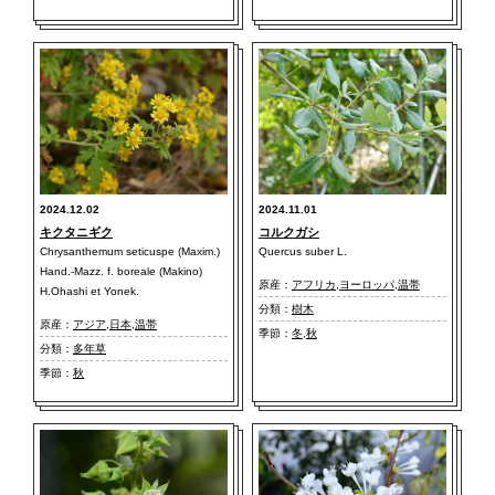
2024.12.02
2024.11.01
キクタニギク
コルクガシ
Chrysanthemum seticuspe (Maxim.)
Quercus suber L.
Hand.-Mazz. f. boreale (Makino)
原産：
アフリカ
,
ヨーロッパ
,
温帯
H.Ohashi et Yonek.
分類：
樹木
原産：
アジア
,
日本
,
温帯
季節：
冬
,
秋
分類：
多年草
季節：
秋