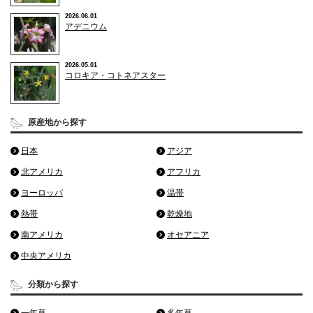
2026.06.01
アデニウム
2026.05.01
コロキア・コトネアスター
原産地から探す
日本
アジア
北アメリカ
アフリカ
ヨーロッパ
温帯
熱帯
乾燥地
南アメリカ
オセアニア
中央アメリカ
分類から探す
一年草
多年草