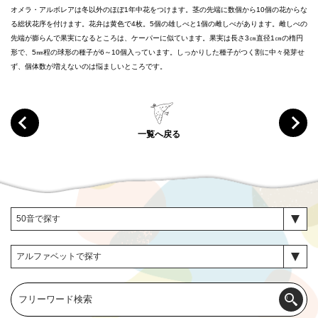
オメラ・アルボレアは冬以外のほぼ1年中花をつけます。茎の先端に数個から10個の花からな
る総状花序を付けます。花弁は黄色で4枚。5個の雄しべと1個の雌しべがあります。雌しべの
先端が膨らんで果実になるところは、ケーパーに似ています。果実は長さ3㎝直径1㎝の楕円
形で、5㎜程の球形の種子が6～10個入っています。しっかりした種子がつく割に中々発芽せ
ず、個体数が増えないのは悩ましいところです。
一覧へ戻る