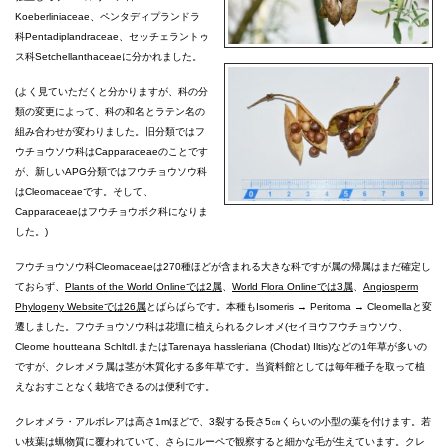
Koeberliniaceae、ペンタディプランドラ
科Pentadiplandraceae、セッチェラントゥ
ス科Setchellanthaceaeに分かれました。
(よく見ていただくと分かりますが、科の分
類の変更によって、科の和名とラテン名の
組み合わせが変わりました。旧分類ではフ
ウチョウソウ科はCapparaceaeのことです
が、新しいAPG分類ではフウチョウソウ科
はCleomaceaeです。そして、
Capparaceaeはフウチョウボク科になりま
した。)
フウチョウソウ科Cleomaceaeは270種ほどが含まれる大きな科ですが属の帰属はまだ確定し
ておらず、
Plants of the World Onlineでは2属
、
World Flora Onlineでは3属
、
Angiosperm
Phylogeny Websiteでは26属
とばらばらです。本種もIsomeris → Peritoma → Cleomellaと変
遷しました。フウチョウソウ科は花壇に植えられるクレオメ(セイヨウフウチョウソウ、
Cleome houtteana Schltdl.またはTarenaya hassleriana (Chodat) Iltis)などの1年草が多いの
ですが、クレオメラ属は茎が木質化する多年草です。当資料館としては毎年種子を取って植
えなおすことなく栽培できるのは便利です。
クレオメラ・アルボレアは高さ1mほどで、3裂する長さ5㎝くらいの小型の葉を付けます。若
い枝葉は蝋物質に覆われていて、さらにルーペで観察すると細かな毛が生えています。クレ