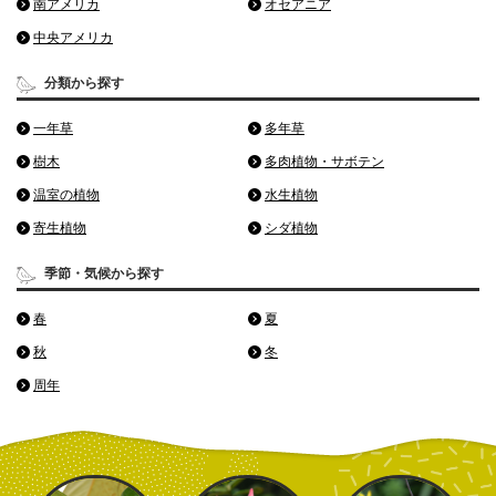
南アメリカ
オセアニア
中央アメリカ
分類から探す
一年草
多年草
樹木
多肉植物・サボテン
温室の植物
水生植物
寄生植物
シダ植物
季節・気候から探す
春
夏
秋
冬
周年