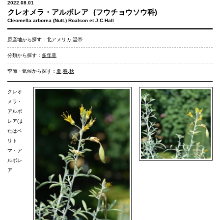
2022.08.01
クレオメラ・アルボレア
(フウチョウソウ科)
Cleomella arborea (Nutt.) Roalson et J.C.Hall
原産地から探す：
北アメリカ
,
温帯
分類から探す：
多年草
季節・気候から探す：
夏
,
春
,
秋
クレオ
メラ・
アルボ
レア(ま
たはペ
リト
マ・ア
ルボレ
ア