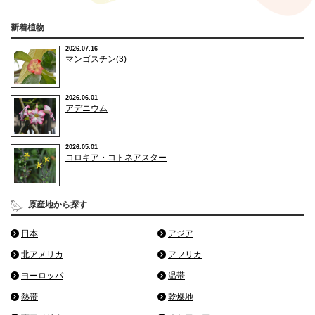
新着植物
2026.07.16
マンゴスチン(3)
2026.06.01
アデニウム
2026.05.01
コロキア・コトネアスター
原産地から探す
日本
アジア
北アメリカ
アフリカ
ヨーロッパ
温帯
熱帯
乾燥地