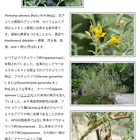
Peritoma arborea (Nutt.) H.H.Iltis)は、北ア
メリカ西部のアリゾナ州、カリフォルニア
州からメキシコ西部に分布する多年草で
す。袋状の果実をつけることから、英語で
bladderpod (bladder = 膀胱、浮き袋、気
泡。pod = 莢)と呼ばれます。
かつてはフウチョウソウ科Capparaceaeに
分類されていました。従来のエングラーか
らクロンキスト分類までのフウチョウソウ
科は、フウチョウソウ(Cleome gynandra
L.またはGynandropsis gynandra (L.)
Briq.)のような草本と、ケーパーCapparis
spinosa L.(
リンク
)などの木本の両方を含ん
でいました。分子系統学的研究の結果、フ
ウチョウソウ属Cleomeは木本のグループ
よりもアブラナ科に近縁であることが分か
り、APG分類体系では主に草本がフウチョ
ウソウ科Cleomaceae、主に木本がフウチ
ョウボク科Capparaceae、その他の一部が
独立してケーベルリニア科