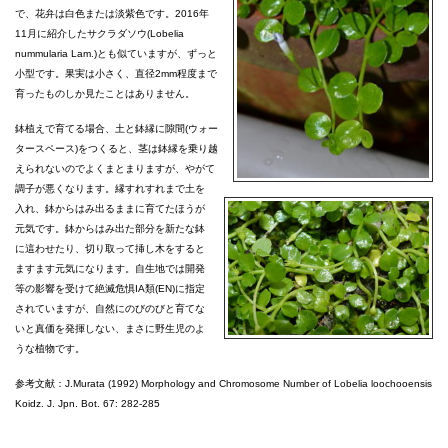
で、花弁は白色または淡紫色です。2016年
11月に紹介したサクラダソウ(Lobelia
nummularia Lam.)とも似ていますが、ずっと
小型です。果実は小さく、直径2mm程度まで
育ったものしか見たことはありません。
鉢植えで育てる場合、土と鉢縁に隙間(ウォー
タースペース)をつくると、茎は鉢縁を乗り越
えられないのでよくまとまりますが、やがて
調子が悪くなります。縁すれすれまで土を
入れ、鉢からはみ出るままに育てたほうが
元気です。鉢からはみ出た部分を新たな鉢
に這わせたり、切り取って挿し木をすると
ますます元気になります。自生地では開発
等の影響を受けて絶滅危惧IA類(EN)に指定
されていますが、自然にのびのびと育てな
いと真価を発揮しない、まさに野生児のよ
うな植物です。
参考文献：J.Murata (1992) Morphology and Chromosome Number of Lobelia loochooensis
Koidz. J. Jpn. Bot. 67: 282-285