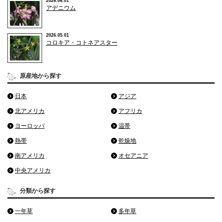
2026.06.01
アデニウム
2026.05.01
コロキア・コトネアスター
原産地から探す
日本
アジア
北アメリカ
アフリカ
ヨーロッパ
温帯
熱帯
乾燥地
南アメリカ
オセアニア
中央アメリカ
分類から探す
一年草
多年草