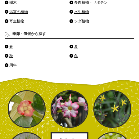
樹木
多肉植物・サボテン
温室の植物
水生植物
寄生植物
シダ植物
季節・気候から探す
春
夏
秋
冬
周年