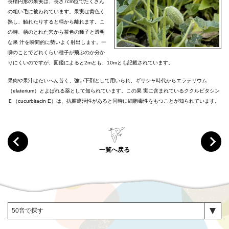
長楕円形の果実は、長さ7cm位でたくさん
の粗い毛に被われています。果実は黄色く
熟し、触れたりすると柄から離れます。こ
の時、柄のとれた穴から茶色の種子と透明
な果 汁を瞬間的に勢いよく射出します。一
瞬のことでどれくらい種子が飛ぶのか分か
りにくいのですが、図鑑によると2mとも、10mとも記載されています。
果肉や果汁はたいへん苦く、強い下剤として用いられ、ギリシャ時代からエラテリウム
（elaterium）とよばれる薬として知られています。この果 実に含まれているククルビタシン
Ｅ（cucurbitacin E）は、抗腫瘍活性があると同時に細胞毒性をもつことが知られています。
一覧へ戻る