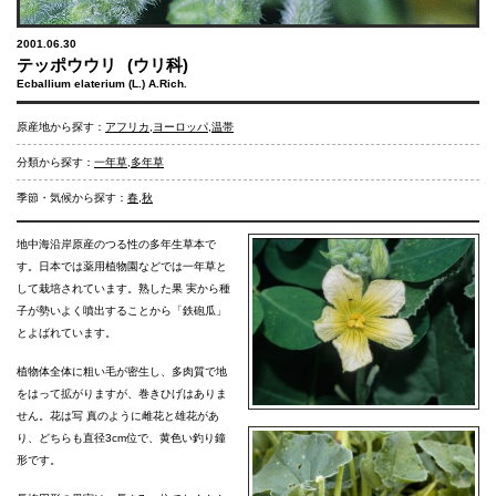
2001.06.30
テッポウウリ
(ウリ科)
Ecballium elaterium (L.) A.Rich.
原産地から探す：
アフリカ
,
ヨーロッパ
,
温帯
分類から探す：
一年草
,
多年草
季節・気候から探す：
春
,
秋
地中海沿岸原産のつる性の多年生草本で
す。日本では薬用植物園などでは一年草と
して栽培されています。熟した果 実から種
子が勢いよく噴出することから「鉄砲瓜」
とよばれています。
植物体全体に粗い毛が密生し、多肉質で地
をはって拡がりますが、巻きひげはありま
せん。花は写 真のように雌花と雄花があ
り、どちらも直径3cm位で、黄色い釣り鐘
形です。