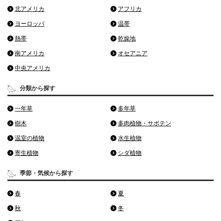
北アメリカ
アフリカ
ヨーロッパ
温帯
熱帯
乾燥地
南アメリカ
オセアニア
中央アメリカ
分類から探す
一年草
多年草
樹木
多肉植物・サボテン
温室の植物
水生植物
寄生植物
シダ植物
季節・気候から探す
春
夏
秋
冬