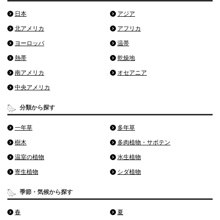
日本
アジア
北アメリカ
アフリカ
ヨーロッパ
温帯
熱帯
乾燥地
南アメリカ
オセアニア
中央アメリカ
分類から探す
一年草
多年草
樹木
多肉植物・サボテン
温室の植物
水生植物
寄生植物
シダ植物
季節・気候から探す
春
夏