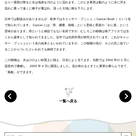
なり一度雨が降ると水は地表を川のように流れます。このとき果実は船のように水に浮き、
流れに乗って遠くに種子が運ばれ、湿った大地に根を下ろします。
日本では馴染みがありませんが、欧米ではキャンサー・ブッシュ（ Cancer Bush ）という名
で知られています。 Cancer には「癌、腫瘍、病根」という意味と星座の「かに座」という
意味があります。癌というと縁起でもない名前ですが、むしろこの植物は南アフリカでは古
くから薬草として知られてきました。近年では抗癌作用が研究されています。これがキャン
サー・ブッシュという名の由来ともいわれていますが、この植物の花が、カニの爪に似てい
ることからついたといわれても納得できます。
この植物は、水はけのよい砂質土に植え、日光によく当てます。当館では 2004 年の 2 月に
温室内で播種し、 2005 年 4 月に開花しました。花が終わるとすぐに果実が膨らんできて、
「風船」ができます。
一覧へ戻る