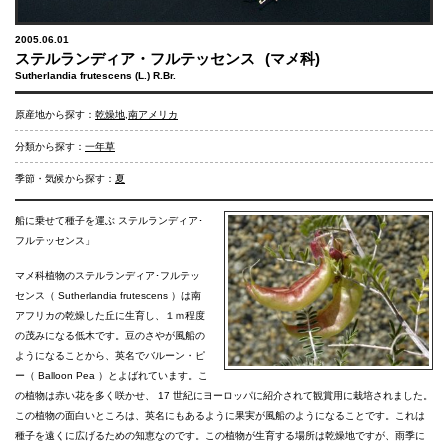
2005.06.01
ステルランディア・フルテッセンス
(マメ科)
Sutherlandia frutescens (L.) R.Br.
原産地から探す：
乾燥地
,
南アメリカ
分類から探す：
一年草
季節・気候から探す：
夏
船に乗せて種子を運ぶ ステルランディア･
フルテッセンス」
マメ科植物のステルランディア･フルテッ
センス（ Sutherlandia frutescens ）は南
アフリカの乾燥した丘に生育し、１ｍ程度
の茂みになる低木です。豆のさやが風船の
ようになることから、英名でバルーン・ピ
ー（ Balloon Pea ）とよばれています。こ
の植物は赤い花を多く咲かせ、 17 世紀にヨーロッパに紹介されて観賞用に栽培されました。
この植物の面白いところは、英名にもあるように果実が風船のようになることです。これは
種子を遠くに広げるための知恵なのです。この植物が生育する場所は乾燥地ですが、雨季に