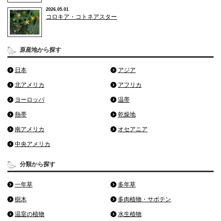
2026.05.01
コロキア・コトネアスター
原産地から探す
日本
アジア
北アメリカ
アフリカ
ヨーロッパ
温帯
熱帯
乾燥地
南アメリカ
オセアニア
中央アメリカ
分類から探す
一年草
多年草
樹木
多肉植物・サボテン
温室の植物
水生植物