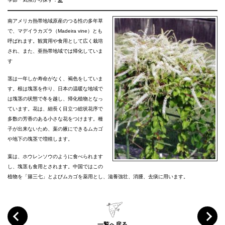
南アメリカ熱帯地域原産のつる性の多年草
で、マデイラカズラ（Madeira vine）とも
呼ばれます。観賞用や食用として広く栽培
され、また、亜熱帯地域では帰化していま
す
茎は一年しか寿命がなく、褐色をしていま
す。根は塊茎を作り、日本の温暖な地域で
は塊茎の状態で冬を越し、帰化植物となっ
ています。花は、細長く目立つ総状花序で
多数の芳香のある小さな花をつけます。種
子が出来ないため、葉の腋にできるムカゴ
や地下の塊茎で増殖します。
葉は、ホウレンソウのように食べられます
し、塊茎も食用とされます。中国ではこの
植物を「籐三七」とよびムカゴを薬用とし、滋養強壮、消腫、去痰に用います。
一覧へ戻る