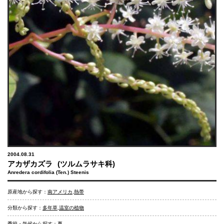
2004.08.31
アカザカズラ
(ツルムラサキ科)
Anredera cordifolia (Ten.) Steenis
原産地から探す：
南アメリカ
,
熱帯
分類から探す：
多年草
,
温室の植物
季節・気候から探す：
夏