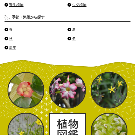
寄生植物
シダ植物
季節・気候から探す
春
夏
秋
冬
周年