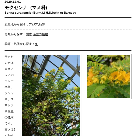
2020.12.01
モクセンナ
(マメ科)
Senna surattensis (Burm.f.) H.S.Irwin et Barneby
原産地から探す：
アジア
,
熱帯
分類から探す：
樹木
,
温室の植物
季節・気候から探す：
冬
モクセ
ンナは
東南ア
ジアの
マレー
半島、
ジャワ
島、ス
マトラ
島原産
の低木
です。
高さは2
～7mに