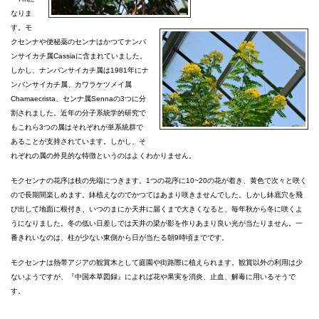
なりま
す。モ
クセンナや便秘薬のセンナはかつてナンバ
ンサイカチ属Cassiaに含まれていました。
しかし、ナンバンサイカチ属は1981年にナ
ンバンサイカチ属、カワラケツメイ属
Chamaecrista、センナ属Sennaの3つに分
割されました。近年の分子系統学的研究で
もこれら3つの属はそれぞれが単系統群で
あることが支持されています。しかし、そ
れぞれの属の外見的な特徴というのはよくわかりません。
モクセンナの花序は枝の先端につきます。1つの花序に10~20の花が着き、黄色で次々と咲く
ので長期間楽しめます。鉢植えなのでかつてはあまり咲きませんでした。しかし鉢底穴を飛
び出して地面に根付き、いつのまにか天井に届くまで大きくなると、毎年秋から冬に咲くよ
うになりました。冬の低い日差しでは天井の梁が影を作りあまり良い光が当たりません。一
番きれいなのは、柱が少ない東側から日が当たる朝9時頃までです。
モクセンナは熱帯アジアの観賞木として庭園や街路際に植えられます。観賞以外の利用は少
ないようですが、『中国本草図録』によれば花や果実を消炎、止血、解毒に用いるそうで
す。