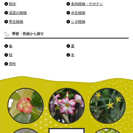
樹木
多肉植物・サボテン
温室の植物
水生植物
寄生植物
シダ植物
季節・気候から探す
春
夏
秋
冬
周年