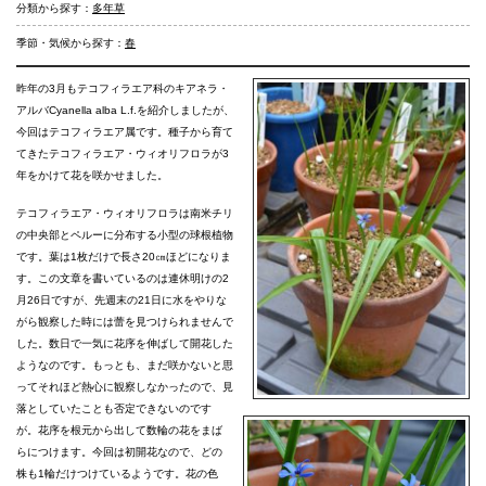
分類から探す：
多年草
季節・気候から探す：
春
昨年の3月もテコフィラエア科のキアネラ・
アルバCyanella alba L.f.を紹介しましたが、
今回はテコフィラエア属です。種子から育て
てきたテコフィラエア・ウィオリフロラが3
年をかけて花を咲かせました。
テコフィラエア・ウィオリフロラは南米チリ
の中央部とペルーに分布する小型の球根植物
です。葉は1枚だけで長さ20㎝ほどになりま
す。この文章を書いているのは連休明けの2
月26日ですが、先週末の21日に水をやりな
がら観察した時には蕾を見つけられませんで
した。数日で一気に花序を伸ばして開花した
ようなのです。もっとも、まだ咲かないと思
ってそれほど熱心に観察しなかったので、見
落としていたことも否定できないのです
が。花序を根元から出して数輪の花をまば
らにつけます。今回は初開花なので、どの
株も1輪だけつけているようです。花の色