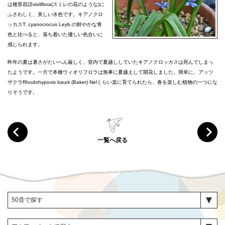
は種形容語violiflora(スミレの花のような)に
ふさわしく、美しい水色です。キアノクロ
ッカスT. cyanocrocus Leyb.の鮮やかな青
色と比べると、落ち着いた優しい色合いに
感じられます。
昨年の夏は暑さがたいへん厳しく、室内で夏越ししていたキアノクロッカスは死んでしまっ
たようです。一方で本種ウィオリフロラは無事に夏越えして開花しました。簡単に、アッツ
ザクラRhodohypoxis baurii (Baker) Nelくらい楽に育てられたら、春を楽しむ植物の一つにな
りそうです。
一覧へ戻る