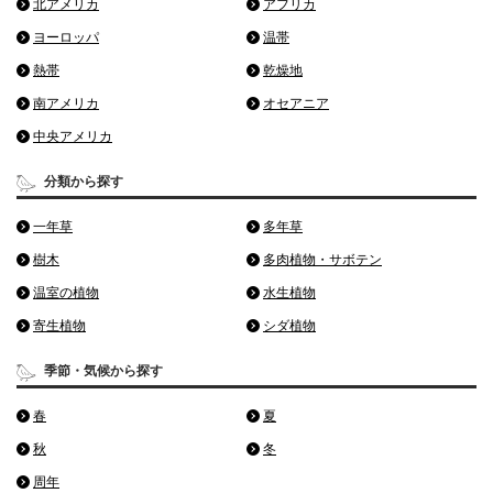
北アメリカ
アフリカ
ヨーロッパ
温帯
熱帯
乾燥地
南アメリカ
オセアニア
中央アメリカ
分類から探す
一年草
多年草
樹木
多肉植物・サボテン
温室の植物
水生植物
寄生植物
シダ植物
季節・気候から探す
春
夏
秋
冬
周年