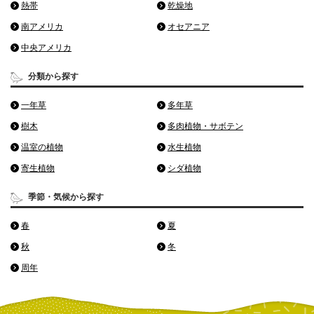
熱帯
乾燥地
南アメリカ
オセアニア
中央アメリカ
分類から探す
一年草
多年草
樹木
多肉植物・サボテン
温室の植物
水生植物
寄生植物
シダ植物
季節・気候から探す
春
夏
秋
冬
周年