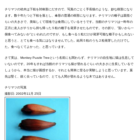
チリマツの幼木は下枝を対称形にだすので、写真のごとく手長猿のような、妙な樹形になり
ます。数十年たつと下枝を落とし、傘形の普通の樹形になります。チリマツの種子は親指ぐ
らいの大きさで、美味しくて現地では食用にしているそうです。当館のチリマツは一昨年の
正月に友人がチリから持ち帰った５粒の種子を発芽させたものです。その折り、”旨いから一
個食べてみないか”といわれたのですが、もし食べる１粒だけが発芽可能な種子かもしれない
と思うと、とても食べる気にはなりませんでした。結局５粒のうち２粒発芽しただけでし
た。食べなくてよかった、と思っています。
さて実は、Monkey Puzzle Treeという名前にも関わらず、チリマツの自生地に猿は生息して
いないのです。20年もすれば当館のチリマツも猿が登れるぐらいの大きさに生長しているで
しょうから、本当に猿が困惑するか、それとも簡単に登るか実験しようと思っています。葉
先は堅く、鋭く尖っているので、とても人間が登れるような木ではありません。
チリマツの写真
撮影日: 2002年11月 25日