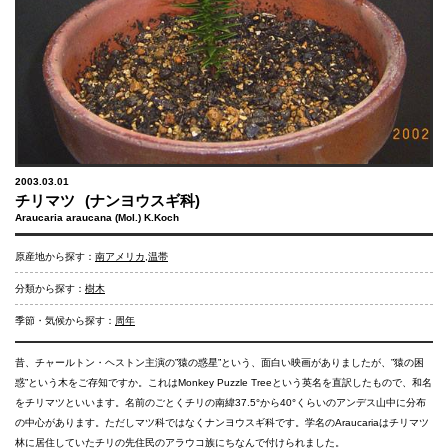
2003.03.01
チリマツ
(ナンヨウスギ科)
Araucaria araucana (Mol.) K.Koch
原産地から探す：
南アメリカ
,
温帯
分類から探す：
樹木
季節・気候から探す：
周年
昔、チャールトン・ヘストン主演の”猿の惑星”という、面白い映画がありましたが、”猿の困
惑”という木をご存知ですか。これはMonkey Puzzle Treeという英名を直訳したもので、和名
をチリマツといいます。名前のごとくチリの南緯37.5°から40°くらいのアンデス山中に分布
の中心があります。ただしマツ科ではなくナンヨウスギ科です。学名のAraucariaはチリマツ
林に居住していたチリの先住民のアラウコ族にちなんで付けられました。