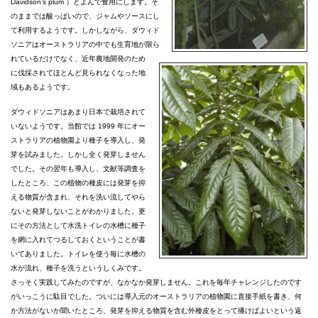
Davidson’s plum ）とよんで食用にします。そ
のままでは酸っぱいので、ジャムやソースにし
て利用するようです。しかしながら、ダウィド
ソニアはオーストラリアの中でも生育地が限ら
れているだけでなく、近年農地開発のため
に伐採されてほとんど見られなくなった地
域もあるようです。
ダウィドソニアはあまり日本で栽培されて
いないようです。当館では 1999 年にオー
ストラリアの植物園より種子を導入し、発
芽を試みました。しかし全く発芽しません
でした。その翌年も導入し、文献等調査を
したところ、この植物の種皮には発芽を抑
える物質が含まれ、それを洗い流してやら
ないと発芽しないことがわかりました。更
にその方法として水洗トイレの水槽に種子
を網に入れてつるしておくということが書
いてありました。トイレを使う毎に水槽の
水が流れ、種子を洗うというしくみです。
さっそく実践してみたのですが、なかなか発芽しません。これを毎年チャレンジしたのです
がいっこうに駄目でした。ついには導入元のオーストラリアの植物園に直接手紙を書き、何
か方法がないか聞いたところ、発芽を抑える物質を含む外種皮をとって播けばよいという返