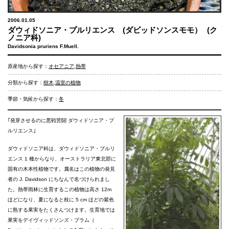
2006.01.05
ダウィドソニア・プルリエンス (ダビッドソンスモモ）
(ク
ノニア科)
Davidsonia pruriens F.Muell.
原産地から探す：
オセアニア
,
熱帯
分類から探す：
樹木
,
温室の植物
季節・気候から探す：
冬
｢発芽させるのに悪戦苦闘 ダウィドソニア・プ
ルリエンス｣
ダウィドソニア科は、ダウィドソニア・プルリ
エンス 1 種からなり、オーストラリア東北部に
固有の木本性植物です。属名はこの植物の発見
者の J. Davidson にちなんで名づけられまし
た。熱帯雨林に生育するこの植物は高さ 12m
ほどになり、夏になると枝に 5 cm ほどの紫色
に熟する果実をたくさんつけます。生育地では
果実をデイヴィッドソンズ・プラム（