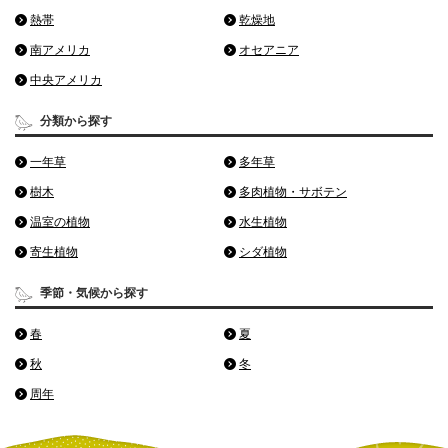
熱帯
乾燥地
南アメリカ
オセアニア
中央アメリカ
分類から探す
一年草
多年草
樹木
多肉植物・サボテン
温室の植物
水生植物
寄生植物
シダ植物
季節・気候から探す
春
夏
秋
冬
周年