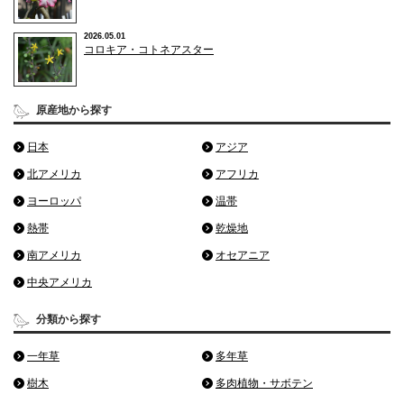
2026.05.01
コロキア・コトネアスター
原産地から探す
日本
アジア
北アメリカ
アフリカ
ヨーロッパ
温帯
熱帯
乾燥地
南アメリカ
オセアニア
中央アメリカ
分類から探す
一年草
多年草
樹木
多肉植物・サボテン