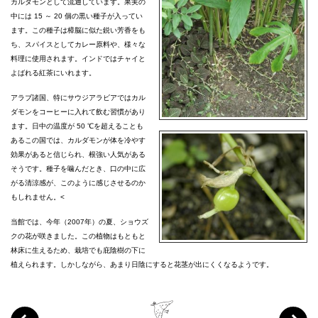
カルダモンとして流通しています。果実の
中には 15 ～ 20 個の黒い種子が入ってい
ます。この種子は樟脳に似た鋭い芳香をも
ち、スパイスとしてカレー原料や、様々な
料理に使用されます。インドではチャイと
よばれる紅茶にいれます。
アラブ諸国、特にサウジアラビアではカル
ダモンをコーヒーに入れて飲む習慣があり
ます。日中の温度が 50 ℃を超えることも
あるこの国では、カルダモンが体を冷やす
効果があると信じられ、根強い人気がある
そうです。種子を噛んだとき、口の中に広
がる清涼感が、このように感じさせるのか
もしれません。<
当館では、今年（2007年）の夏、ショウズ
クの花が咲きました。この植物はもともと
林床に生えるため、栽培でも庇陰樹の下に
植えられます。しかしながら、あまり日陰にすると花茎が出にくくなるようです。