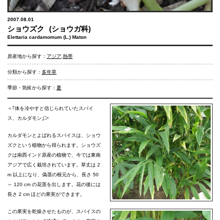
2007.08.01
ショウズク
(ショウガ科)
Elettaria cardamomum (L.) Maton
原産地から探す：
アジア
,
熱帯
分類から探す：
多年草
季節・気候から探す：
夏
＜｢体を冷やすと信じられていたスパイ
ス、カルダモン｣＞
カルダモンとよばれるスパイスは、ショウ
ズクという植物から得られます。ショウズ
クは南西インド原産の植物で、今では東南
アジアで広く栽培されています。草丈は 2
m 以上になり、偽茎の根元から、長さ 50
～ 120 cm の花茎を出します。花の後には
長さ 2 cm ほどの果実ができます。
この果実を乾燥させたものが、スパイスの