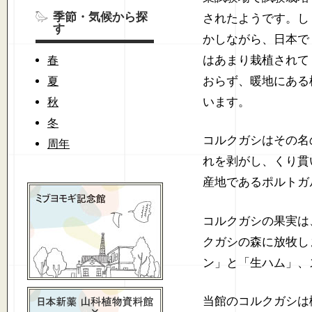
季節・気候から探
されたようです。し
す
かしながら、日本で
はあまり栽植されて
春
おらず、暖地にある
夏
います。
秋
冬
コルクガシはその名
周年
れを剥がし、くり貫
産地であるポルトガ
コルクガシの果実は
クガシの森に放牧し
ン」と「生ハム」、
当館のコルクガシは