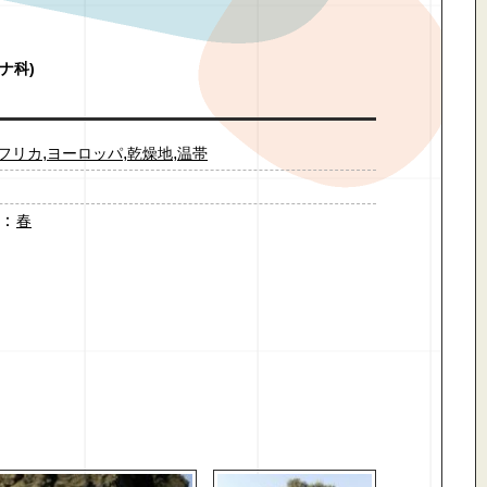
ブナ科)
,
,
,
フリカ
ヨーロッパ
乾燥地
温帯
：
春