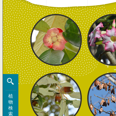
植
植
物
物
検
検
索
索