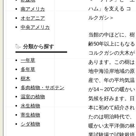
ハム」を支える コ
南アメリカ
ルクガシ＞
オセアニア
中央アメリカ
当館の中ほどに、樹
齢50年以上にもなる
分類から探す
コルクガシの大木が
一年草
あります。この樹は
多年草
地中海沿岸地域の原
樹木
産で、年の平均気温
多肉植物・サボテン
が14～20℃の暖かい
温室の植物
気候を好みます。日
水生植物
本に初めて紹介され
寄生植物
たのは明治時代で、
シダ植物
暖かい太平洋側の林
業試験場で試験栽培