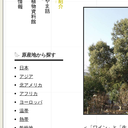
原産地から探す
日本
アジア
北アメリカ
アフリカ
ヨーロッパ
温帯
熱帯
＜「ワイン」と「生
乾燥地