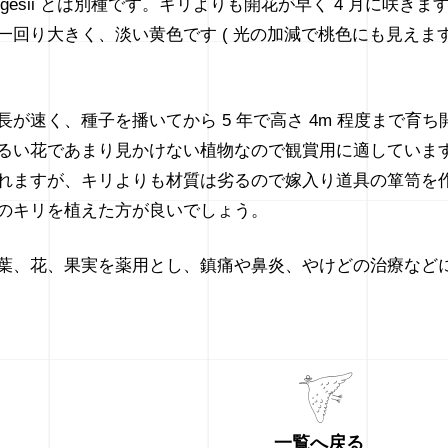
a fargesii とは別種です。キリよりも開花が早く 4 月に咲きま
回り大きく、淡い黄色です ( 光の加減で桃色にも見えます
が速く、種子を播いてから 5 年で高さ 4m 程度まで育ち
るい花であまり見かけない植物なので観賞用に適していま
れますが、キリよりも材質は劣るので嫁入り道具の箪笥を
のキリを植えた方が良いでしょう。
葉、花、果実を薬用とし、鎮痛や鼻炎、やけどの治療など
一覧へ戻る