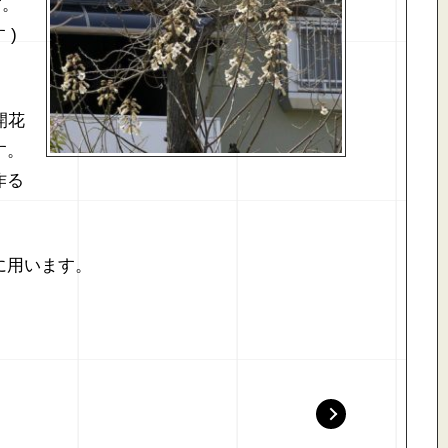
す。
 )
開花
す。
作る
に用います。