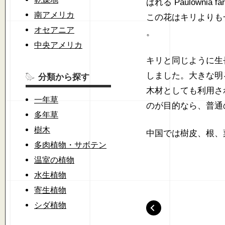
ばれる Paulowni
南アメリカ
この花はキリよりも一
オセアニア
。
中央アメリカ
キリと同じように生長
しました。大きな明
分類から探す
木材としても利用さ
一年草
のが目的なら、普通
多年草
樹木
中国では樹皮、根、
多肉植物・サボテン
温室の植物
水生植物
寄生植物
シダ植物