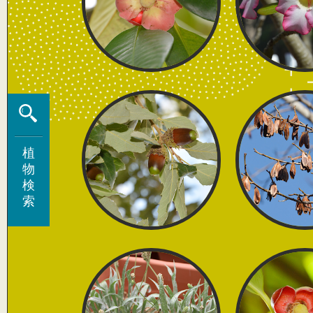
植
植
物
物
検
検
索
索