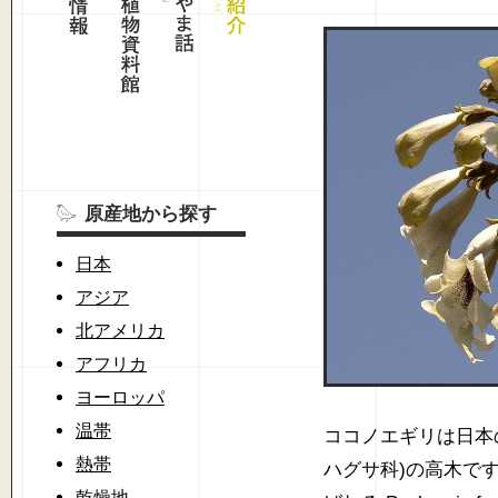
原産地から探す
日本
アジア
北アメリカ
アフリカ
ヨーロッパ
温帯
ココノエギリは日本のキリ
熱帯
ハグサ科)の高木で
乾燥地