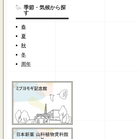
季節・気候から探
す
春
夏
秋
冬
周年