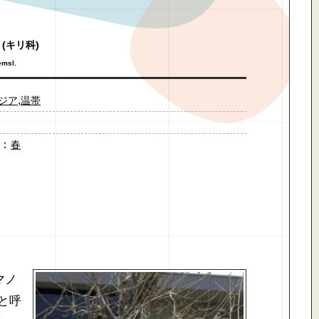
(キリ科)
emsl.
,
ジア
温帯
：
春
マノ
と呼