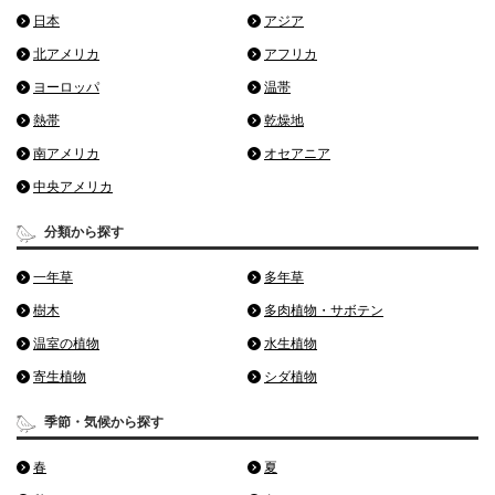
日本
アジア
北アメリカ
アフリカ
ヨーロッパ
温帯
熱帯
乾燥地
南アメリカ
オセアニア
中央アメリカ
分類から探す
一年草
多年草
樹木
多肉植物・サボテン
温室の植物
水生植物
寄生植物
シダ植物
季節・気候から探す
春
夏