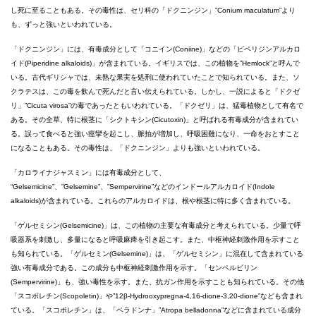
し死に至ることもある。その毒性は、セリ科の「ドクニンジン」”Conium maculatum”より
も、ずっと強いといわれている。
「ドクニンジン」には、有毒成分として「コニイン(Coniine)」などの「ピペリジンアルカロ
イド(Piperidine alkaloids)」が含まれている。イギリスでは、この植物を”Hemlock”と呼んで
いる。古代ギリシャでは、未熟な果実を処刑に使われていたことで知られている。また、ソ
クラテスは、この毒を飲んで死んだと言い伝えられている。しかし、一説によると「ドクゼ
リ」”Cicuta virosa”の毒であったともいわれている。「ドクゼリ」は、猛毒植物として有名で
ある。その全草、特に根茎に「シクトキシン(Cicutoxin)」と呼ばれる有毒成分が含まれてい
る。誤って食べると強い痙攣を起こし、脈拍が増加し、呼吸困難になり、一命をおとすこと
になることもある。その毒性は、「ドクニンジン」よりも強いといわれている。
「カロライナジャスミン」には有毒成分として、
“Gelsemicine”、”Gelsemine”、”Sempervirine”などのインドールアルカロイド(Indole
alkaloids)が含まれている。これらのアルカロイドは、根や根茎に特に多く含まれている。
「ゲルセミシン(Gelsemicine)」は、この植物の主要な有毒成分と考えられている。少量で呼
吸器系を刺激し、多量になると呼吸麻痺を引き起こす。また、中枢神経刺激作用を示すこと
も知られている。「ゲルセミン(Gelsemine)」は、「ゲルセミシン」に混在して含まれている
強い有毒成分である。この成分も中枢神経刺激作用を示す。「センペルビリン
(Sempervirine)」も、強い毒性を示す。また、抗ガン作用を示すことも知られている。その他
「スコポレチン(Scopoletin)」や”12β-Hydrooxypregna-4,16-dione-3,20-dione”なども含まれ
ている。「スコポレチン」は、「ベラドンナ」”Atropa belladonna”などに含まれている成分