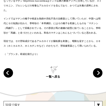
なっているマチン Strychnos nux-vomicaはインド以東の東南アジアに分布しているが、スト
リキニン、ブルシンなどの有毒なアルカロイドを含んでおり、かつては矢毒の原料にされ
た。
インドではマチンの種子や樹皮を熱病や消化不良の治療薬として用いていたが、中国へは明
代にその知識が伝わり、李時珍の「本草綱目」にはその種子を乾燥したものを「マチンシ
（馬錢子）」として収載されている。その形状が馬の連錢の紋型に似ていることから、李時
珍が「馬錢」と名づけたといわれる。和名のマチンはこれにもとづいていると思われる。
現在では、その苦味成分であるアルカロイドが腸粘膜を刺激し、蠕動を促すことから、エキ
ス（ホミカエキス、ホミカチンキなど）のかたちで、苦味健胃薬として用いられている。
（「プランタ」研成社発行より）
一覧へ戻る