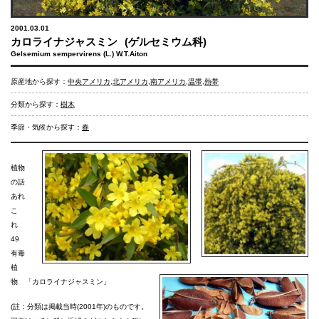
2001.03.01
カロライナジャスミン
(ゲルセミウム科)
Gelsemium sempervirens (L.) W.T.Aiton
原産地から探す：
中央アメリカ
,
北アメリカ
,
南アメリカ
,
温帯
,
熱帯
分類から探す：
樹木
季節・気候から探す：
春
植物
の話
あれ
こ
れ
49
有毒
植
物 「カロライナジャスミン」
(註：分類は掲載当時(2001年)のものです。