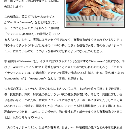
現在はマチン科に近縁のゲルセミウム科に
分類されます)
この植物は、英名で”Yellow Jasmine”と
か”Carolina Jasmine”、などと呼ばれてい
る。このことからモクセイ科ソケイ属植物
「ジャスミン(Jasmine)」の仲間と思ってい
る人もいる。しかし、実際にはモクセイ科ではなく、有毒植物が多く含まれているリンドウ
科やキョウチクトウ科などに近縁の「マチン科」に属する植物である。花の香りが「ジャス
ミン」に似ているので、このような名称で呼ばれるようになったのだと思う。
学名(属名)”Gelsemium”は、イタリア語で｢ジャスミン｣を意味する”Gelsomino”に由来する。や
はり、花が｢ジャスミン｣に似た芳香を放つことに因んで名づけられたのであろう。「カロラ
イナジャスミン」は、北米南部～グアテマラ原産の常緑のつる性低木である。学名(種小名)の
“sempervirens”は、”evergreen”すなわち「常緑」を意味する。
つる状の茎は、よく伸び、ほかのものにまきついて上り、また地を這って遠くまで伸びる。
春、比較的長い期間、鮮黄色の美しいラッパ状の花を多数着ける。そして、周囲に芳しい香
りを漂わせる。このため、観賞用にフェンスに絡ませたり、ポールに仕立てたりして広く栽
培されている。常緑で、耐寒性もかなり強い。このことも観賞用植物としてよく用いられる
理由の一つである。しかし、この植物が、強い毒性を示す成分を多く含む有毒植物であるこ
とは、意外に知られていない。
「カロライナジャスミン」は全草が有毒で、目まいや、呼吸機能の低下などの中毒症状を呈