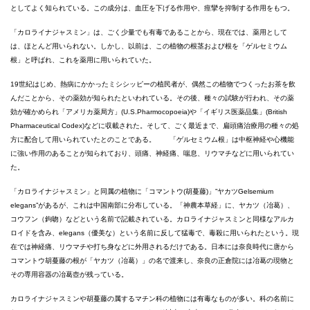
としてよく知られている。この成分は、血圧を下げる作用や、痙攣を抑制する作用をもつ。
「カロライナジャスミン」は、ごく少量でも有毒であることから、現在では、薬用として
は、ほとんど用いられない。しかし、以前は、この植物の根茎および根を「ゲルセミウム
根」と呼ばれ、これを薬用に用いられていた。
19世紀はじめ、熱病にかかったミシシッピーの植民者が、偶然この植物でつくったお茶を飲
んだことから、その薬効が知られたといわれている。その後、種々の試験が行われ、その薬
効が確かめられ「アメリカ薬局方」(U.S.Pharmocopoeia)や「イギリス医薬品集」(British
Pharmaceutical Codex)などに収載された。そして、ごく最近まで、扁頭痛治療用の種々の処
方に配合して用いられていたとのことである。 「ゲルセミウム根」は中枢神経や心機能
に強い作用のあることが知られており、頭痛、神経痛、喘息、リウマチなどに用いられてい
た。
「カロライナジャスミン」と同属の植物に「コマントウ(胡蔓藤)」”ヤカツGelsemium
elegans”があるが、これは中国南部に分布している。「神農本草経」に、ヤカツ（冶葛）、
コウフン（鉤吻）などという名前で記載されている。カロライナジャスミンと同様なアルカ
ロイドを含み、elegans（優美な）という名前に反して猛毒で、毒殺に用いられたという。現
在では神経痛、リウマチや打ち身などに外用されるだけである。日本には奈良時代に唐から
コマントウ胡蔓藤の根が「ヤカツ（冶葛）」の名で渡来し、奈良の正倉院には冶葛の現物と
その専用容器の冶葛壺が残っている。
カロライナジャスミンや胡蔓藤の属するマチン科の植物には有毒なものが多い。科の名前に