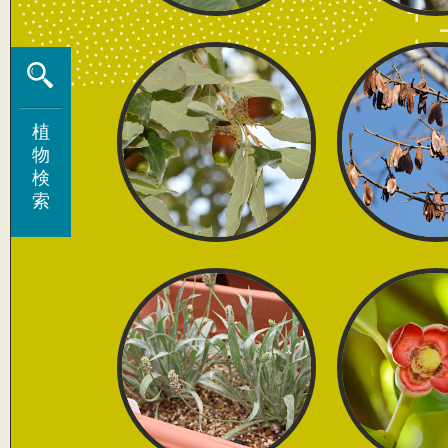
植
植
物
物
検
検
索
索