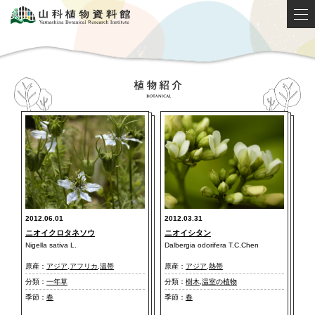
2012.06.01
2012.03.31
ニオイクロタネソウ
ニオイシタン
Nigella sativa L.
Dalbergia odorifera T.C.Chen
原産：
アジア
,
アフリカ
,
温帯
原産：
アジア
,
熱帯
分類：
一年草
分類：
樹木
,
温室の植物
季節：
春
季節：
春