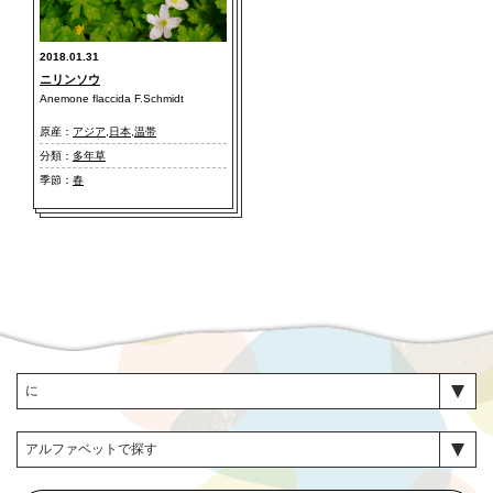
2018.01.31
ニリンソウ
Anemone flaccida F.Schmidt
原産：
アジア
,
日本
,
温帯
分類：
多年草
季節：
春