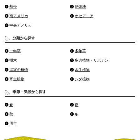
熱帯
乾燥地
南アメリカ
オセアニア
中央アメリカ
分類から探す
一年草
多年草
樹木
多肉植物・サボテン
温室の植物
水生植物
寄生植物
シダ植物
季節・気候から探す
春
夏
秋
冬
周年