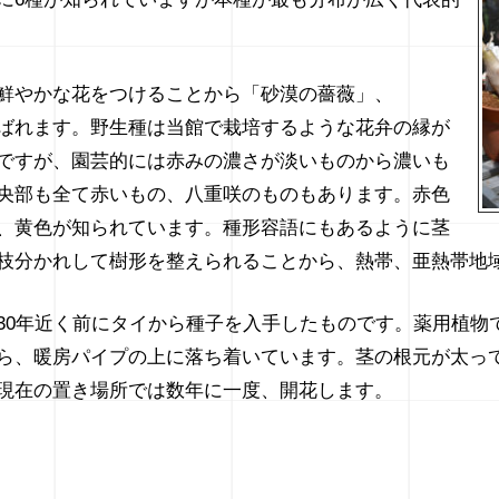
鮮やかな花をつけることから「砂漠の薔薇」、
se」と呼ばれます。野生種は当館で栽培するような花弁の縁が
ですが、園芸的には赤みの濃さが淡いものから濃いも
央部も全て赤いもの、八重咲のものもあります。赤色
、黄色が知られています。種形容語にもあるように茎
枝分かれして樹形を整えられることから、熱帯、亜熱帯地域で
30年近く前にタイから種子を入手したものです。薬用植物
ら、暖房パイプの上に落ち着いています。茎の根元が太っ
現在の置き場所では数年に一度、開花します。