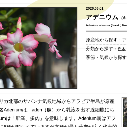
2026.06.01
アデニウム
(
Adenium obesum (Forsk.) Roe
原産地から探す：
ア
分類から探す：
樹木
季節・気候から探す
リカ北部のサバンナ気候地域からアラビア半島が原産
Adeniumは、aden（腺）から乳液を出す腺細胞にち
sumは「肥満、多肉」を意味します。Adenium属はアフ
に6種が知られていますが本種が最も分布が広く代表的