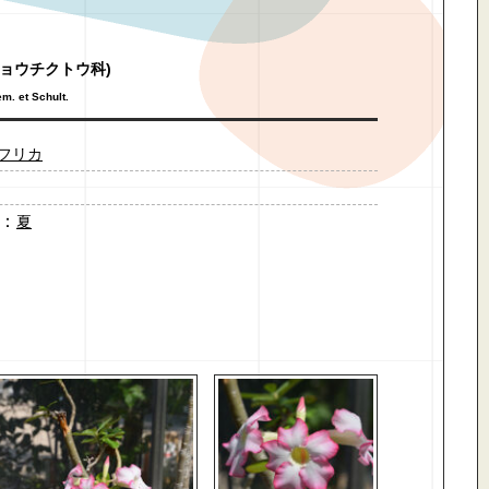
キョウチクトウ科)
m. et Schult.
フリカ
：
夏