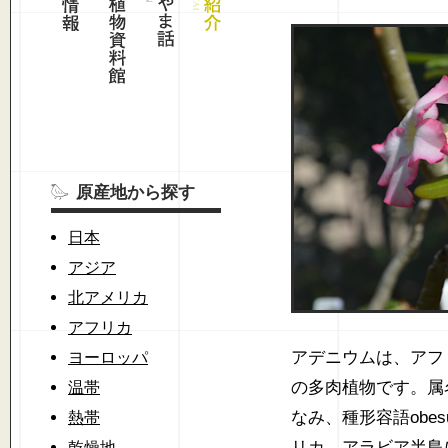
原産地から探す
日本
アジア
北アメリカ
アフリカ
アデニウムは、アフ
ヨーロッパ
の多肉植物です。属名
温帯
なみ、種形容語obe
熱帯
リカ、アラビア半島
乾燥地