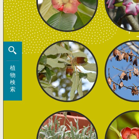
植
植
物
物
検
検
索
索