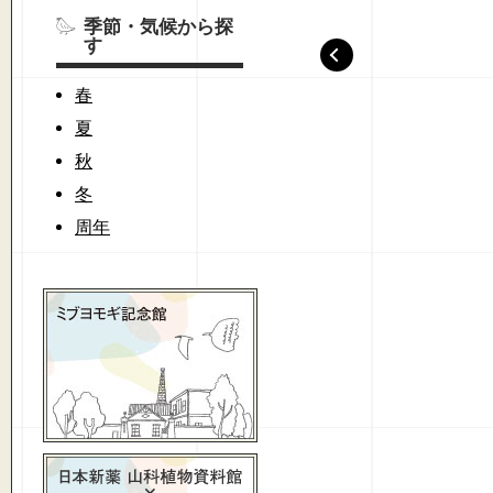
季節・気候から探
す
春
夏
秋
冬
周年