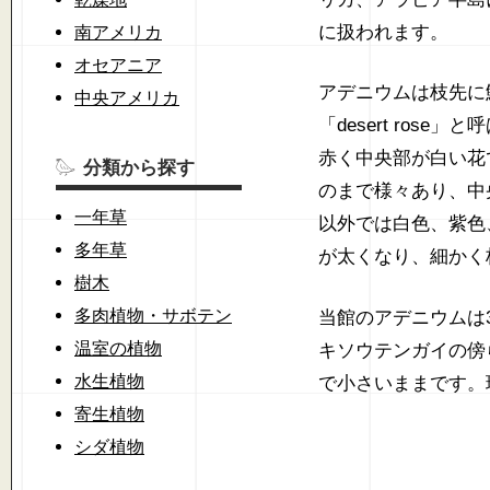
に扱われます。
南アメリカ
オセアニア
アデニウムは枝先に
中央アメリカ
「desert ro
赤く中央部が白い花
分類から探す
のまで様々あり、中
一年草
以外では白色、紫色
多年草
が太くなり、細かく
樹木
多肉植物・サボテン
当館のアデニウムは
温室の植物
キソウテンガイの傍
水生植物
で小さいままです。
寄生植物
シダ植物